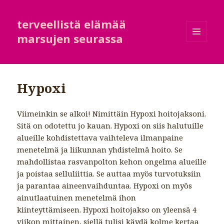
terveellistä elämää
marsujen seurassa
VALIKKO
JA
VIMPAIMET
Hypoxi
Viimeinkin se alkoi! Nimittäin Hypoxi hoitojaksoni.
Sitä on odotettu jo kauan. Hypoxi on siis halutuille
alueille kohdistettava vaihteleva ilmanpaine
menetelmä ja liikunnan yhdistelmä hoito. Se
mahdollistaa rasvanpolton kehon ongelma alueille
ja poistaa selluliittia. Se auttaa myös turvotuksiin
ja parantaa aineenvaihduntaa. Hypoxi on myös
ainutlaatuinen menetelmä ihon
kiinteyttämiseen. Hypoxi hoitojakso on yleensä 4
viikon mittainen, siellä tulisi käydä kolme kertaa