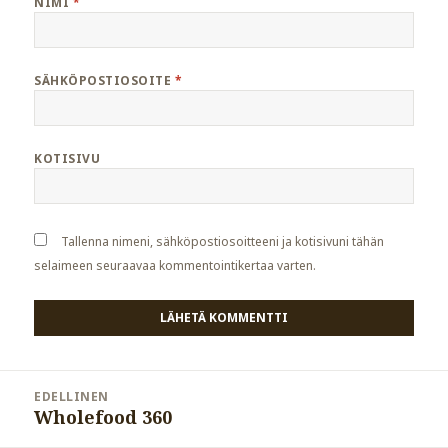
NIMI
*
SÄHKÖPOSTIOSOITE
*
KOTISIVU
Tallenna nimeni, sähköpostiosoitteeni ja kotisivuni tähän
selaimeen seuraavaa kommentointikertaa varten.
Artikkelien
EDELLINEN
selaus
Wholefood 360
Edellinen
artikkeli: