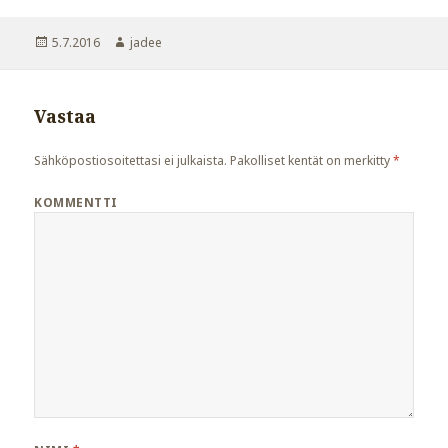
Julkaistu
5.7.2016
Kirjoittaja
jadee
Vastaa
Sähköpostiosoitettasi ei julkaista.
Pakolliset kentät on merkitty
*
KOMMENTTI