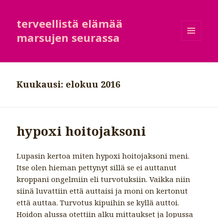
terveellistä elämää
marsujen seurassa
VALIKKO
JA
VIMPAIMET
Kuukausi:
elokuu 2016
hypoxi hoitojaksoni
Lupasin kertoa miten hypoxi hoitojaksoni meni.
Itse olen hieman pettynyt sillä se ei auttanut
kroppani ongelmiin eli turvotuksiin. Vaikka niin
siinä luvattiin että auttaisi ja moni on kertonut
että auttaa. Turvotus kipuihin se kyllä auttoi.
Hoidon alussa otettiin alku mittaukset ja lopussa