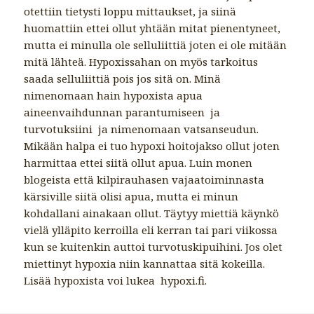
otettiin tietysti loppu mittaukset, ja siinä
huomattiin ettei ollut yhtään mitat pienentyneet,
mutta ei minulla ole selluliittiä joten ei ole mitään
mitä lähteä. Hypoxissahan on myös tarkoitus
saada selluliittiä pois jos sitä on. Minä
nimenomaan hain hypoxista apua
aineenvaihdunnan parantumiseen ja
turvotuksiini ja nimenomaan vatsanseudun.
Mikään halpa ei tuo hypoxi hoitojakso ollut joten
harmittaa ettei siitä ollut apua. Luin monen
blogeista että kilpirauhasen vajaatoiminnasta
kärsiville siitä olisi apua, mutta ei minun
kohdallani ainakaan ollut. Täytyy miettiä käynkö
vielä ylläpito kerroilla eli kerran tai pari viikossa
kun se kuitenkin auttoi turvotuskipuihini. Jos olet
miettinyt hypoxia niin kannattaa sitä kokeilla.
Lisää hypoxista voi lukea hypoxi.fi.